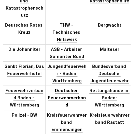
und 
Katastrophenhilfe
Katastrophensch
utz
Deutsches Rotes 
THW - 
Bergwacht
Kreuz
Technisches 
Hilfswerk
Die Johanniter
ASB - Arbeiter 
Malteser
Samariter Bund
Sankt Florian, Das 
Jungendfeuerweh
Bundesverband 
Feuerwehrhotel
r - Baden 
Deutsche 
Württemberg
Jugendfeuerwehr
Feuerwehrverban
Deutscher 
Rettungshunde in 
d Baden - 
Feuerwehrverban
Baden-
Württemberg
d
Württemberg
Polizei - BW
Kreisfeuerwehrver
Kreisfeuerwehrver
band 
band Rastatt
Emmendingen